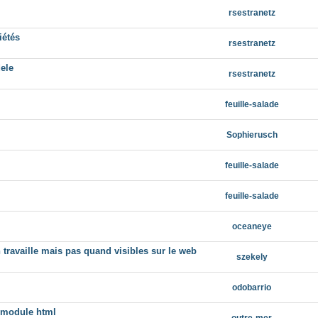
rsestranetz
iétés
rsestranetz
ele
rsestranetz
feuille-salade
Sophierusch
feuille-salade
feuille-salade
oceaneye
travaille mais pas quand visibles sur le web
szekely
odobarrio
e module html