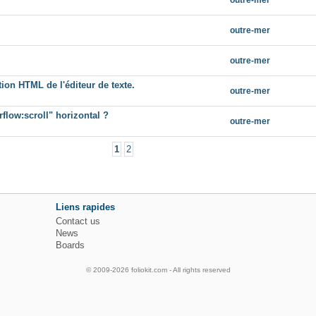
outre-mer
outre-mer
outre-mer
tion HTML de l'éditeur de texte.
outre-mer
low:scroll" horizontal ?
outre-mer
1
2
Liens rapides
Contact us
News
Boards
© 2009-2026 foliokit.com - All rights reserved