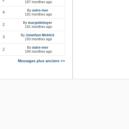
187 monthes ago
By
outre-mer
4
191 monthes ago
By
margotleboyer
2
191 monthes ago
By
Jonathan Melnick
3
193 monthes ago
By
outre-mer
2
194 monthes ago
Messages plus anciens >>