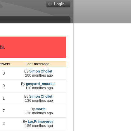
Login
ds.
swers
Last message
By
Simon Chollet
0
200 monthes ago
By
gaspard_maurice
0
110 monthes ago
By
Simon Chollet
1
136 monthes ago
By
marfa
7
136 monthes ago
By
LesPrimeveres
2
156 monthes ago