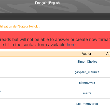
Français
|
English
tilisation de l'éditeur Foliokit
threads but will not be able to answer or create now threa
e fill in the contact form available
here
Author
An
Simon Chollet
gaspard_maurice
simonewirz
u
marfa
LesPrimeveres