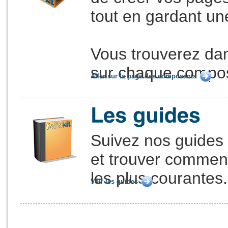
tout en gardant u
Vous trouverez dan
sur chaque composa
Aller sur la page des composants
Suivez nos guides p
et trouver comment
les plus courantes.
Voir les guides