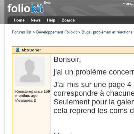
Beta
França
Home
News
Help
Boards
Forums list
>
Développement Foliokit
>
Bugs, problèmes et réactions 
aboucher
Bonsoir,
j'ai un problème concer
J'ai mis sur une page 4 g
correspondre à chacune
Registered since
159
monthes ago
Seulement pour la galer
Messages:
2
cela reprend les coms de