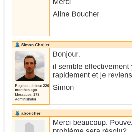
Merci
Aline Boucher
Simon Chollet
Bonjour,
il semble effectivement
rapidement et je revien
Simon
Registered since
220
monthes ago
Messages:
178
Administrator
aboucher
Merci beaucoup. Pouvez
problème sera résolu?