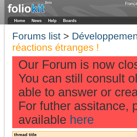
Beta
França
Home
News
Help
Boards
Forums list
>
Développement
réactions étranges !
Our Forum is now clo
You can still consult o
able to answer or cre
For futher assitance, p
available
here
thread title