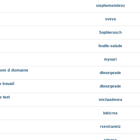
stephemembrez
sveva
Sophierusch
feuille-salade
myoari
 nom d domaine
dbourgeade
 travail
dbourgeade
 test
michaelmora
lokicrea
rsestranetz