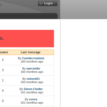
Login
ds.
swers
Last message
By
Camilacreations
2
160 monthes ago
By
sperandio
3
160 monthes ago
By
sebseb01
1
160 monthes ago
By
Simon Chollet
4
161 monthes ago
By
sveva
0
161 monthes ago