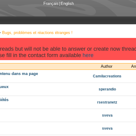
Français
|
English
>
Bugs, problèmes et réactions étranges !
threads but will not be able to answer or create now threa
e fill in the contact form available
here
Author
An
contenu dans ma page
Camilacreations
tueux
sperandio
iétés
rsestranetz
sveva
sveva